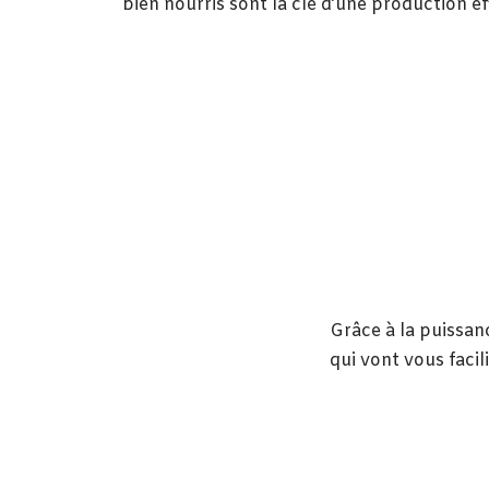
bien nourris sont la clé d’une production ef
Grâce à la puissan
qui vont vous facili