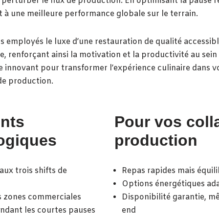
s perturber le flux de production. En optimisant la pause 
 à une meilleure performance globale sur le terrain.
à vos employés le luxe d’une restauration de qualité acces
renforçant ainsi la motivation et la productivité au sein 
 innovant pour transformer l’expérience culinaire dans vo
de production.
nts
Pour vos coll
logiques
production
ux trois shifts de
Repas rapides mais équili
Options énergétiques adap
des zones commerciales
Disponibilité garantie, m
ndant les courtes pauses
end